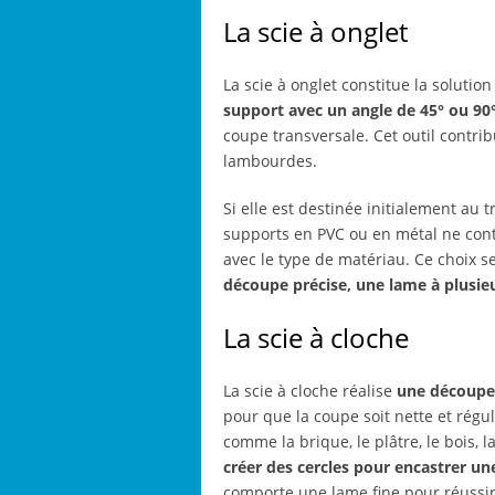
La scie à onglet
La scie à onglet constitue la solutio
support avec un angle de 45° ou 90°
coupe transversale. Cet outil contrib
lambourdes.
Si elle est destinée initialement au t
supports en PVC ou en métal ne conte
avec le type de matériau. Ce choix s
découpe précise, une lame à plusieu
La scie à cloche
La scie à cloche réalise
une découpe 
pour que la coupe soit nette et régu
comme la brique, le plâtre, le bois, l
créer des cercles pour encastrer une
comporte une lame fine pour réussir l