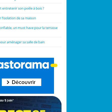
entretenir son poêle à bois ?
 l’isolation de sa maison
onflable, un must have pour la terrasse
pour aménager sa salle de bain