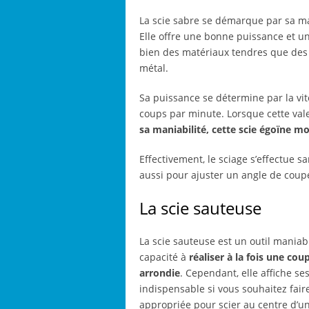
La scie sabre se démarque par sa ma
Elle offre une bonne puissance et une
bien des matériaux tendres que des 
métal.
Sa puissance se détermine par la vit
coups par minute. Lorsque cette valeu
sa maniabilité, cette scie égoïne 
Effectivement, le sciage s’effectue sa
aussi pour ajuster un angle de coup
La scie sauteuse
La scie sauteuse est un outil maniabl
capacité à
réaliser à la fois une co
arrondie
. Cependant, elle affiche se
indispensable si vous souhaitez fai
appropriée pour scier au centre d’u