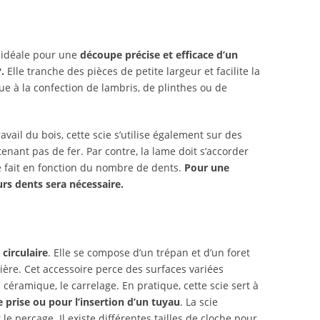
n idéale pour une
découpe précise et efficace d’un
.
Elle tranche des pièces de petite largeur et facilite la
ue à la confection de lambris, de plinthes ou de
ravail du bois, cette scie s’utilise également sur des
nant pas de fer. Par contre, la lame doit s’accorder
e fait en fonction du nombre de dents.
Pour une
rs dents sera nécessaire.
circulaire
. Elle se compose d’un trépan et d’un foret
lière. Cet accessoire perce des surfaces variées
a céramique, le carrelage. En pratique, cette scie sert à
 prise ou pour l’insertion d’un tuyau
. La scie
e perçage. Il existe différentes tailles de cloche pour