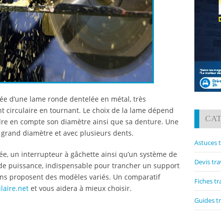
otée d’une lame ronde dentelée en métal, très
 circulaire en tournant. Le choix de la lame dépend
CA
dre en compte son diamètre ainsi que sa denture. Une
 grand diamètre et avec plusieurs dents.
Astuces 
ée, un interrupteur à gâchette ainsi qu’un système de
Devis tr
ande puissance, indispensable pour trancher un support
sins proposent des modèles variés. Un comparatif
Fiches t
ulaire.net
et vous aidera à mieux choisir.
Guides t