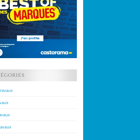
TÉGORIES
travaux
avaux
ravaux
ravaux