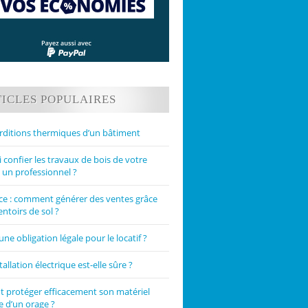
ICLES POPULAIRES
rditions thermiques d’un bâtiment
confier les travaux de bois de votre
 un professionnel ?
 : comment générer des ventes grâce
ntoirs de sol ?
une obligation légale pour le locatif ?
tallation électrique est-elle sûre ?
protéger efficacement son matériel
e d’un orage ?