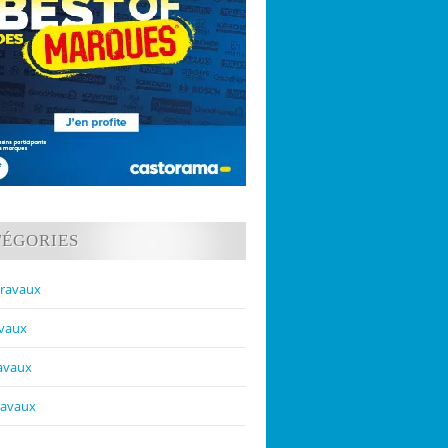
TÉGORIES
travaux
avaux
ravaux
ravaux