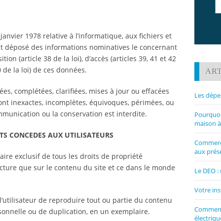
janvier 1978 relative à l’informatique, aux fichiers et
nt déposé des informations nominatives le concernant
tion (article 38 de la loi), d’accès (articles 39, 41 et 42
40 de la loi) de ces données.
ART
fiées, complétées, clarifiées, mises à jour ou effacées
Les dépe
ont inexactes, incomplètes, équivoques, périmées, ou
communication ou la conservation est interdite.
Pourquoi 
maison à
ITS CONCEDES AUX UTILISATEURS
Commerce
aux prése
laire exclusif de tous les droits de propriété
ructure que sur le contenu du site et ce dans le monde
Le DEO : 
Votre ins
 l’utilisateur de reproduire tout ou partie du contenu
Comment 
rsonnelle ou de duplication, en un exemplaire.
électriqu