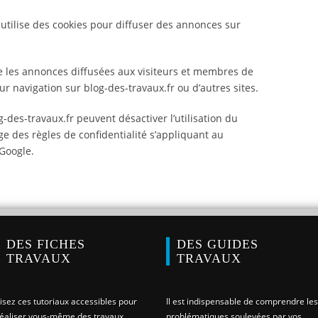
 utilise des cookies pour diffuser des annonces sur
 les annonces diffusées aux visiteurs et membres de
ur navigation sur blog-des-travaux.fr ou d’autres sites.
-des-travaux.fr peuvent désactiver l’utilisation du
e des règles de confidentialité s’appliquant au
Google.
DES FICHES
DES GUIDES
TRAVAUX
TRAVAUX
isez ces tutoriaux accessibles pour
Il est indispensable de comprendre les
éaliser vous-même des travaux
problématiques soulevées par vos