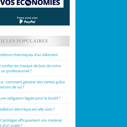
ICLES POPULAIRES
rditions thermiques d’un bâtiment
confier les travaux de bois de votre
 un professionnel ?
 : comment générer des ventes grâce
ntoirs de sol ?
une obligation légale pour le locatif ?
tallation électrique est-elle sûre ?
protéger efficacement son matériel
e d’un orage ?