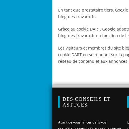
En tant que prestataire tiers, Google
blog-des-travaux.fr.
Grâce au cookie DART, Google adapte
blog-des-travaux.fr en fonction de le
Les visiteurs et membres du site blog
cookie DART en se rendant sur la pag
réseau de contenu et aux annonces 
DES CONSEILS ET
ASTUCES
Avant de vous lancer dans vos
L
premiers travaux pour votre maison ou
r