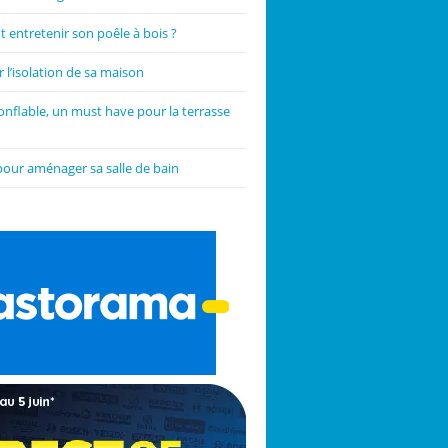
entretenir son poêle à bois ?
 l’isolation de sa maison
onflable, un must have pour la terrasse
pour aménager sa salle de bain