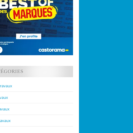
TÉGORIES
travaux
avaux
ravaux
ravaux