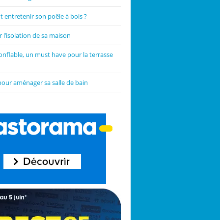
entretenir son poêle à bois ?
 l’isolation de sa maison
onflable, un must have pour la terrasse
pour aménager sa salle de bain