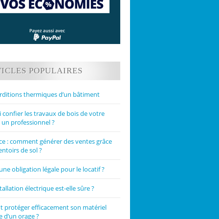
ICLES POPULAIRES
rditions thermiques d’un bâtiment
confier les travaux de bois de votre
 un professionnel ?
 : comment générer des ventes grâce
ntoirs de sol ?
une obligation légale pour le locatif ?
tallation électrique est-elle sûre ?
protéger efficacement son matériel
e d’un orage ?