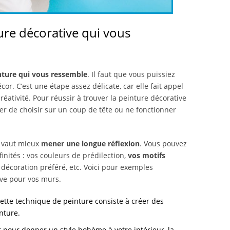
re décorative qui vous
nture qui vous ressemble
. Il faut que vous puissiez
r. C’est une étape assez délicate, car elle fait appel
créativité. Pour réussir à trouver la peinture décorative
er de choisir sur un coup de tête ou ne fonctionner
l vaut mieux
mener une longue réflexion
. Vous pouvez
finités : vos couleurs de prédilection,
vos motifs
e décoration préféré, etc. Voici pour exemples
ve pour vos murs.
cette technique de peinture consiste à créer des
inture.
it pour donner un style bohème à votre intérieur, la