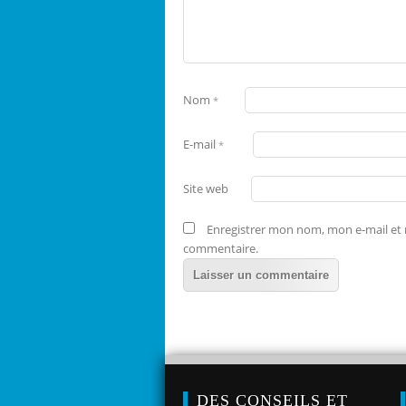
Nom
*
E-mail
*
Site web
Enregistrer mon nom, mon e-mail et 
commentaire.
DES CONSEILS ET