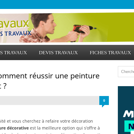
S TRAVAUX
DEVIS TRAVAUX
FICHES TRAVAUX
comment réussir une peinture
 ?
0
té et vous cherchez à refaire votre décoration
ure décorative
est la meilleure option qui s’offre à