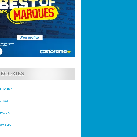
TÉGORIES
travaux
avaux
ravaux
ravaux