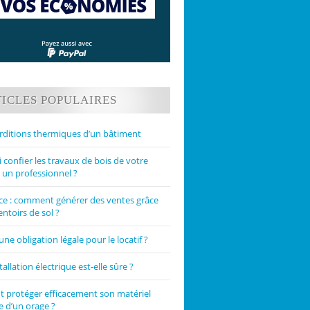
ICLES POPULAIRES
rditions thermiques d’un bâtiment
confier les travaux de bois de votre
 un professionnel ?
 : comment générer des ventes grâce
ntoirs de sol ?
une obligation légale pour le locatif ?
tallation électrique est-elle sûre ?
protéger efficacement son matériel
e d’un orage ?