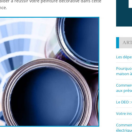
aider à réussir votre peinture décorative dans cette
nce.
ART
Les dépe
Pourquoi 
maison à
Commerce
aux prése
Le DEO : 
Votre ins
Comment 
électriqu