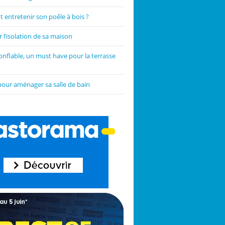
entretenir son poêle à bois ?
 l’isolation de sa maison
onflable, un must have pour la terrasse
pour aménager sa salle de bain