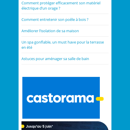
Comment protéger efficacement son matériel
électrique d’un orage ?
Comment entretenir son poêle à bois ?
Améliorer l’isolation de sa maison
Un spa gonflable, un must have pour la terrasse
en été
Astuces pour aménager sa salle de bain