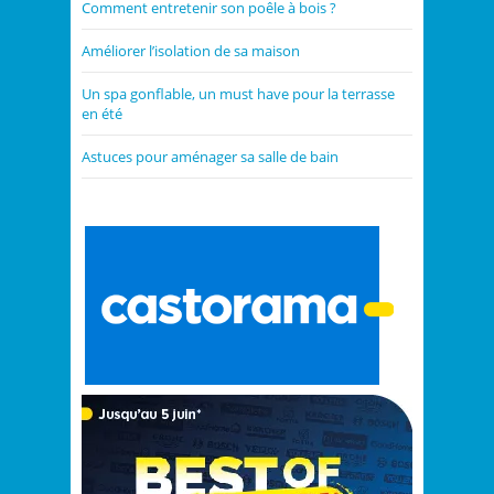
Comment entretenir son poêle à bois ?
Améliorer l’isolation de sa maison
Un spa gonflable, un must have pour la terrasse
en été
Astuces pour aménager sa salle de bain