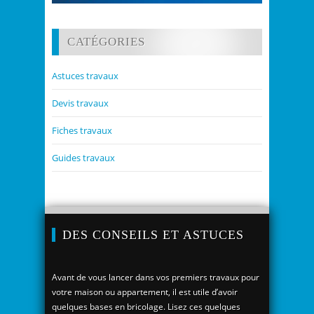
CATÉGORIES
Astuces travaux
Devis travaux
Fiches travaux
Guides travaux
DES CONSEILS ET ASTUCES
Avant de vous lancer dans vos premiers travaux pour
votre maison ou appartement, il est utile d’avoir
quelques bases en bricolage. Lisez ces quelques