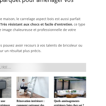
tre maison, le carrelage aspect bois est aussi parfait
.
Très résistant aux chocs et facile d’entretien
, ce type
e image chaleureuse et professionnelle de votre
s pouvez avoir recours à vos talents de bricoleur ou
r un résultat plus précis.
RE...
 une
Rénovation intérieure :
Quels aménagements
xtérieure
comment rattraper des
extérieurs faire chez soi ?