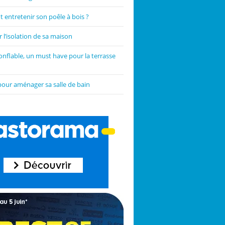
entretenir son poêle à bois ?
 l’isolation de sa maison
onflable, un must have pour la terrasse
pour aménager sa salle de bain