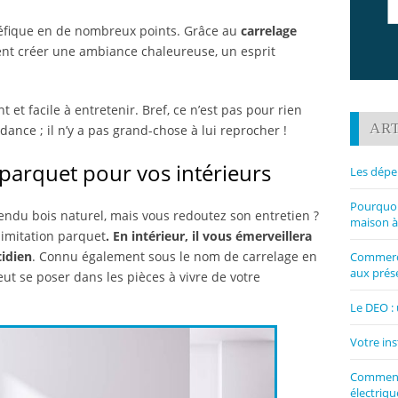
néfique en de nombreux points. Grâce au
carrelage
ent créer une ambiance chaleureuse, un esprit
nt et facile à entretenir. Bref, ce n’est pas pour rien
ART
dance ; il n’y a pas grand-chose à lui reprocher !
 parquet pour vos intérieurs
Les dépe
Pourquoi 
endu bois naturel, mais vous redoutez son entretien ?
maison à
imitation parquet
. En intérieur, il vous émerveillera
tidien
. Connu également sous le nom de carrelage en
Commerce
aux prése
t se poser dans les pièces à vivre de votre
Le DEO : 
Votre ins
Comment 
électriqu