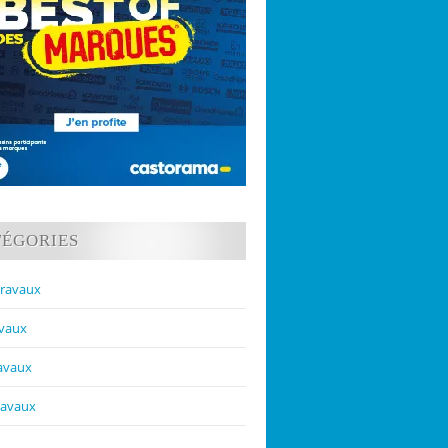
TÉGORIES
travaux
avaux
ravaux
ravaux