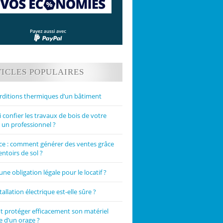
ICLES POPULAIRES
rditions thermiques d’un bâtiment
confier les travaux de bois de votre
 un professionnel ?
 : comment générer des ventes grâce
ntoirs de sol ?
une obligation légale pour le locatif ?
tallation électrique est-elle sûre ?
protéger efficacement son matériel
e d’un orage ?