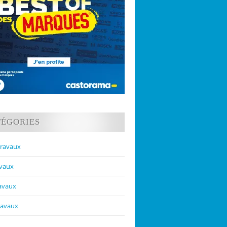
TÉGORIES
travaux
avaux
ravaux
ravaux