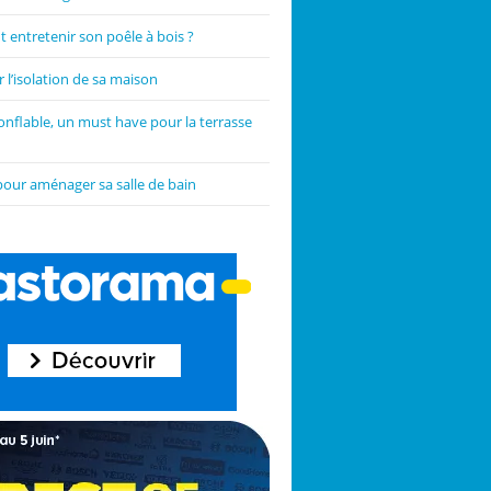
entretenir son poêle à bois ?
 l’isolation de sa maison
onflable, un must have pour la terrasse
pour aménager sa salle de bain