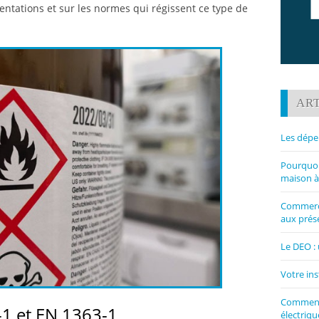
entations et sur les normes qui régissent ce type de
ART
Les dépe
Pourquoi 
maison à
Commerce
aux prése
Le DEO : 
Votre ins
Comment 
1 et EN 1363-1
électriqu