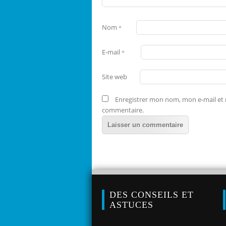
Nom
*
E-mail
*
Site web
Enregistrer mon nom, mon e-mail et 
commentaire.
DES CONSEILS ET
ASTUCES