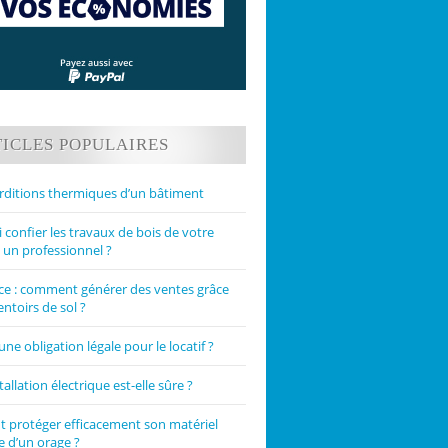
ICLES POPULAIRES
rditions thermiques d’un bâtiment
confier les travaux de bois de votre
 un professionnel ?
 : comment générer des ventes grâce
ntoirs de sol ?
une obligation légale pour le locatif ?
tallation électrique est-elle sûre ?
protéger efficacement son matériel
e d’un orage ?