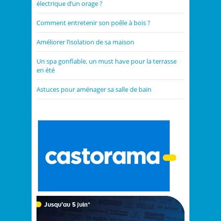
électrique d’un orage ?
Comment entretenir son poêle à bois ?
Améliorer l’isolation de sa maison
Un spa gonflable, un must have pour la terrasse
en été
Astuces pour aménager sa salle de bain