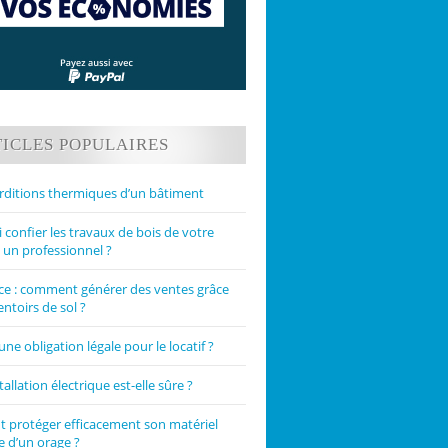
ICLES POPULAIRES
rditions thermiques d’un bâtiment
confier les travaux de bois de votre
 un professionnel ?
 : comment générer des ventes grâce
ntoirs de sol ?
une obligation légale pour le locatif ?
tallation électrique est-elle sûre ?
protéger efficacement son matériel
e d’un orage ?