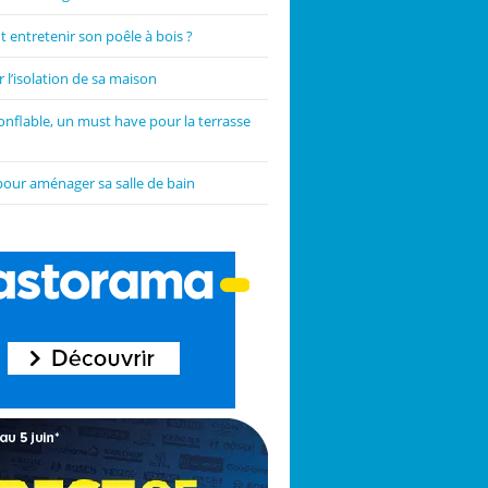
entretenir son poêle à bois ?
 l’isolation de sa maison
onflable, un must have pour la terrasse
pour aménager sa salle de bain