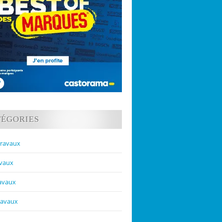
TÉGORIES
travaux
avaux
ravaux
ravaux