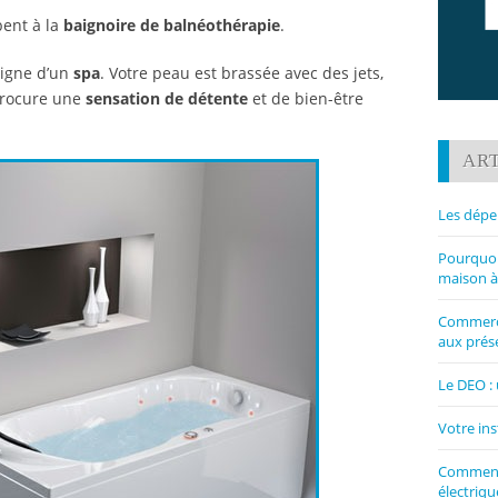
ent à la
baignoire de balnéothérapie
.
digne d’un
spa
. Votre peau est brassée avec des jets,
procure une
sensation de détente
et de bien-être
ART
Les dépe
Pourquoi 
maison à
Commerce
aux prése
Le DEO : 
Votre ins
Comment 
électriqu